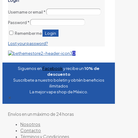
Username or email
*
Password
*
Login
Remember me
Lost your password?
0
Siguenos en
Facebook
y recibe un
10% de
descuento
Suscríbete a nuestro boletin y obtén beneficios
ilimitados
La mejor vape shop de México.
✕
Envíos en un máximo de 24 horas
Nosotros
Contacto
Términos y Condiciones