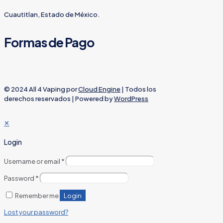
Cuautitlan, Estado de México.
Formas de Pago
© 2024 All 4 Vaping por
Cloud Engine
| Todos los
derechos reservados | Powered by
WordPress
✕
Login
Username or email
*
Password
*
Login
Remember me
Lost your password?