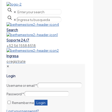
✕
✕
Search
Soporte 24/7
+52 56 1558 8518
Ingresa
o registrate
✕
Login
Username or email
*
Password
*
Login
Remember me
Lost your password?