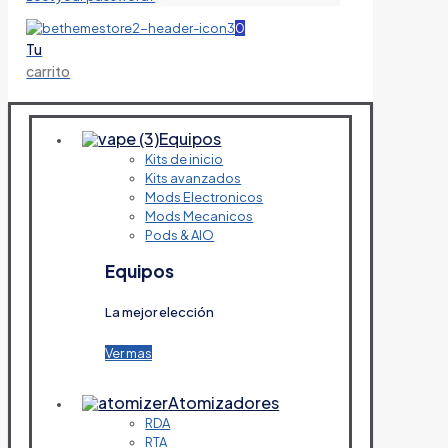
0
Tu
carrito
Equipos
Kits de inicio
Kits avanzados
Mods Electronicos
Mods Mecanicos
Pods & AIO
Equipos
La mejor elección
Ver mas
Atomizadores
RDA
RTA