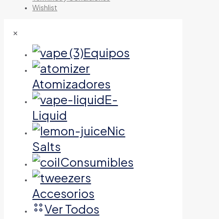
Wishlist
✕
Equipos
Atomizadores
E-
Liquid
Nic
Salts
Consumibles
Accesorios
Ver Todos