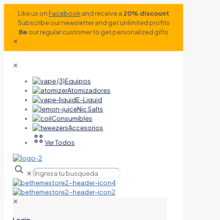
Like us on
Facebook
and receive a
20% discount
Subscribe our newsletter and get unlimited profits
Be
our regular customer to get personalized gifts
✕
✕
Equipos
Atomizadores
E-Liquid
Nic Salts
Consumibles
Accesorios
Ver Todos
✕
✕
Login