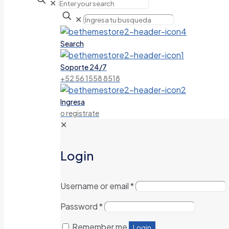
✕
✕
Search
Soporte 24/7
+52 56 1558 8518
Ingresa
o registrate
✕
Login
Username or email
*
Password
*
Remember me
Login