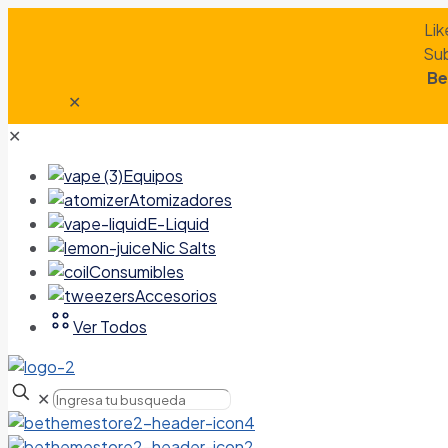
Lik
Sub
Be
✕
✕
Equipos
Atomizadores
E-Liquid
Nic Salts
Consumibles
Accesorios
Ver Todos
✕