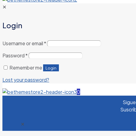
✕
Login
Username or email
*
Password
*
Remember me
Login
Lost your password?
0
Sigue
Suscríb
✕