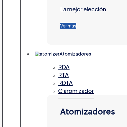
La mejor elección
Ver mas
Atomizadores
RDA
RTA
RDTA
Claromizador
Atomizadores