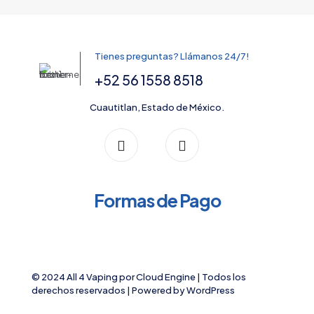
The
options
may
be
Tienes preguntas? Llámanos 24/7!
chosen
on
+52 56 1558 8518
the
product
Cuautitlan, Estado de México.
page
Formas de Pago
© 2024 All 4 Vaping por
Cloud Engine
| Todos los
derechos reservados | Powered by
WordPress