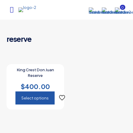
0
reserve
King Crest Don Juan
Reserve
$
400.00
Select options
This
product
has
multiple
variants.