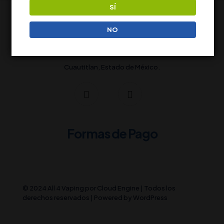
SÍ
NO
Tienes preguntas? Llámanos 24/7!
+52 56 1558 8518
Cuautitlan, Estado de México.
Formas de Pago
© 2024 All 4 Vaping por
Cloud Engine
| Todos los
derechos reservados | Powered by
WordPress