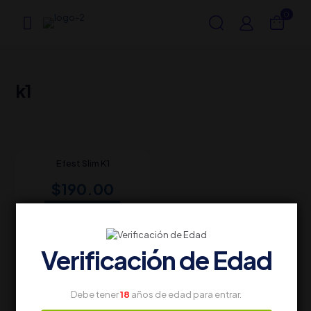
0
k1
Efest Slim K1
$
190.00
Add to cart
Verificación de Edad
Debe tener
18
años de edad para entrar.