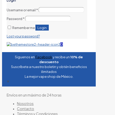
Username or email
*
Password
*
Login
Remember me
Lost your password?
0
Siguenos en
Facebook
y recibe un
10% de
descuento
Suscríbete a nuestro boletin y obtén beneficios
ilimitados
La mejor vape shop de México.
✕
Envíos en un máximo de 24 horas
Nosotros
Contacto
Términos y Condiciones