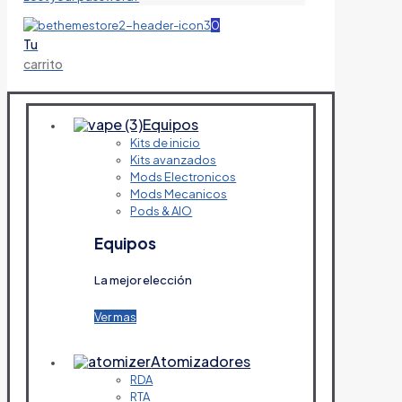
0
Tu
carrito
Equipos
Kits de inicio
Kits avanzados
Mods Electronicos
Mods Mecanicos
Pods & AIO
Equipos
La mejor elección
Ver mas
Atomizadores
RDA
RTA