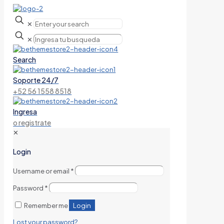
✕
✕
Search
Soporte 24/7
+52 56 1558 8518
Ingresa
o registrate
✕
Login
Username or email
*
Password
*
Login
Remember me
Lost your password?