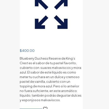
$
400.00
Blueberry Duchess Reserve de King’s
Crest es el sabor de tu pastel favorito,
cubierto con suaves malvaviscos y mora
azul. El sabor de este líquido es como
meter tu cuchara en un dulce y cremoso
pastel de vainilla, cubierto con un
topping de mora azul. Pero si lo anterior
no fuera suficiente, en este aromático
líquido, también podrás degustar dulces
y esponjosos malvaviscos.