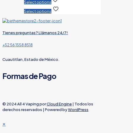
Select options
This
Select options
product
has
multiple
variants.
Tienes preguntas? Llámanos 24/7!
The
options
+52 56 1558 8518
may
be
chosen
Cuautitlan, Estado de México.
on
the
Formas de Pago
product
page
© 2024 All 4 Vaping por
Cloud Engine
| Todos los
derechos reservados | Powered by
WordPress
✕