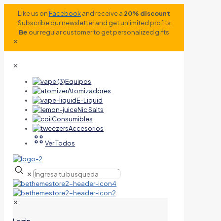
Like us on
Facebook
and receive a
20% discount
Subscribe our newsletter and get unlimited profits
Be
our regular customer to get personalized gifts
✕
✕
Equipos
Atomizadores
E-Liquid
Nic Salts
Consumibles
Accesorios
Ver Todos
✕
✕
Login