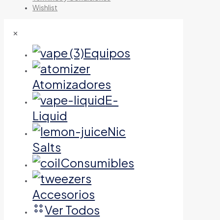
Wishlist
✕
Equipos
Atomizadores
E-
Liquid
Nic
Salts
Consumibles
Accesorios
Ver Todos