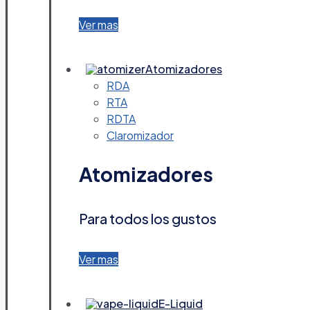
Ver mas
Atomizadores
RDA
RTA
RDTA
Claromizador
Atomizadores
Para todos los gustos
Ver mas
E-Liquid