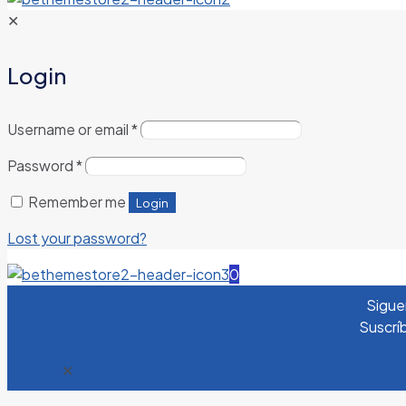
✕
Login
Username or email
*
Password
*
Remember me
Login
Lost your password?
0
Sigue
Suscríb
✕