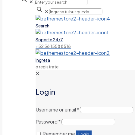
✕
✕
Search
Soporte 24/7
+52 56 1558 8518
Ingresa
o registrate
✕
Login
Username or email
*
Password
*
Remember me
Login