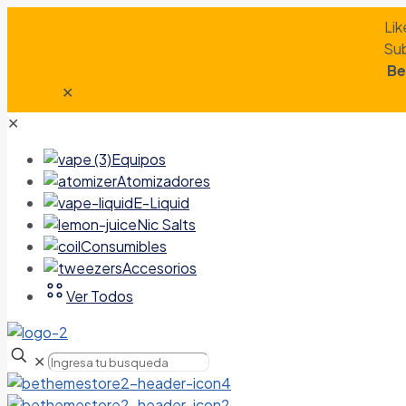
Lik
Sub
Be
✕
✕
Equipos
Atomizadores
E-Liquid
Nic Salts
Consumibles
Accesorios
Ver Todos
✕